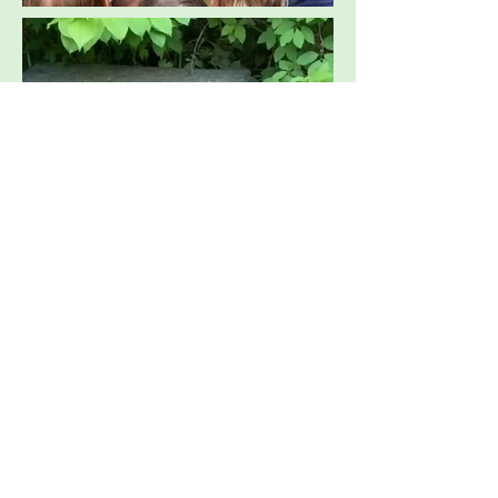
Und wieder der 2. Platz!
Beim 7. Lenné-
Schulgartenwettbewerb der
Berliner Schulen hat die Wald-