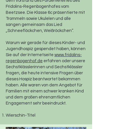
dem Vorstand des Fördervereines des
Fridolins-Regenbogenhofes vom
Beetzsee. Die Klasse 6c präsentierte mit
Trommeln sowie Ukulelen und alle
sangen gemeinsam das Lied
„Schneeflöckchen, Weißröckchen“.
Warum wir gerade für dieses Kinder- und
Jugendhospiz gespendet haben, können
Sie auf der Internetseite
www.fridolins-
regenbogenhof.de
erfahren oder unsere
Sechstklässlerinnen und Sechstklässler
fragen, die heute intensive Fragen über
dieses Hospiz beantwortet bekommen
haben. Alle waren von dem Angebot für
Familien mit einem schwer kranken Kind
und dem großen ehrenamtlichen
Engagement sehr beeindruckt.
Wierschin-Titel